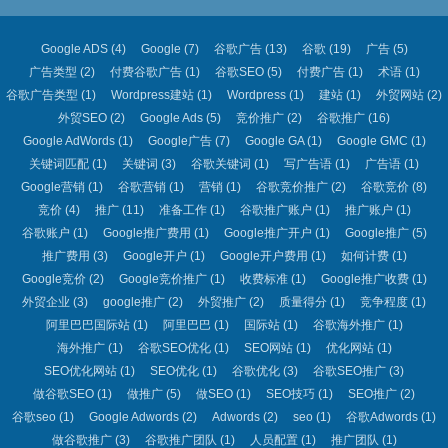
Google ADS
(4)
Google
(7)
谷歌广告
(13)
谷歌
(19)
广告
(5)
广告类型
(2)
付费谷歌广告
(1)
谷歌SEO
(5)
付费广告
(1)
术语
(1)
谷歌广告类型
(1)
Wordpress建站
(1)
Wordpress
(1)
建站
(1)
外贸网站
(2)
外贸SEO
(2)
Google Ads
(5)
竞价推广
(2)
谷歌推广
(16)
Google AdWords
(1)
Google广告
(7)
Google GA
(1)
Google GMC
(1)
关键词匹配
(1)
关键词
(3)
谷歌关键词
(1)
写广告语
(1)
广告语
(1)
Google营销
(1)
谷歌营销
(1)
营销
(1)
谷歌竞价推广
(2)
谷歌竞价
(8)
竞价
(4)
推广
(11)
准备工作
(1)
谷歌推广账户
(1)
推广账户
(1)
谷歌账户
(1)
Google推广费用
(1)
Google推广开户
(1)
Google推广
(5)
推广费用
(3)
Google开户
(1)
Google开户费用
(1)
如何计费
(1)
Google竞价
(2)
Google竞价推广
(1)
收费标准
(1)
Google推广收费
(1)
外贸企业
(3)
google推广
(2)
外贸推广
(2)
质量得分
(1)
竞争程度
(1)
阿里巴巴国际站
(1)
阿里巴巴
(1)
国际站
(1)
谷歌海外推广
(1)
海外推广
(1)
谷歌SEO优化
(1)
SEO网站
(1)
优化网站
(1)
SEO优化网站
(1)
SEO优化
(1)
谷歌优化
(3)
谷歌SEO推广
(3)
做谷歌SEO
(1)
做推广
(5)
做SEO
(1)
SEO技巧
(1)
SEO推广
(2)
谷歌seo
(1)
Google Adwords
(2)
Adwords
(2)
seo
(1)
谷歌Adwords
(1)
做谷歌推广
(3)
谷歌推广团队
(1)
人员配置
(1)
推广团队
(1)