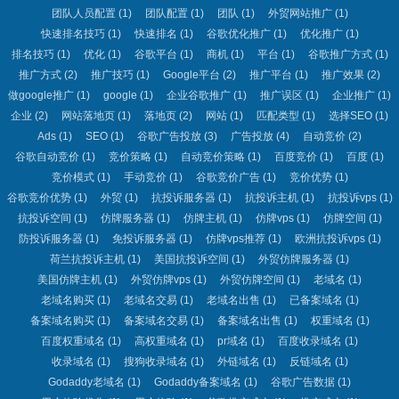
团队人员配置
(1)
团队配置
(1)
团队
(1)
外贸网站推广
(1)
快速排名技巧
(1)
快速排名
(1)
谷歌优化推广
(1)
优化推广
(1)
排名技巧
(1)
优化
(1)
谷歌平台
(1)
商机
(1)
平台
(1)
谷歌推广方式
(1)
推广方式
(2)
推广技巧
(1)
Google平台
(2)
推广平台
(1)
推广效果
(2)
做google推广
(1)
google
(1)
企业谷歌推广
(1)
推广误区
(1)
企业推广
(1)
企业
(2)
网站落地页
(1)
落地页
(2)
网站
(1)
匹配类型
(1)
选择SEO
(1)
Ads
(1)
SEO
(1)
谷歌广告投放
(3)
广告投放
(4)
自动竞价
(2)
谷歌自动竞价
(1)
竞价策略
(1)
自动竞价策略
(1)
百度竞价
(1)
百度
(1)
竞价模式
(1)
手动竞价
(1)
谷歌竞价广告
(1)
竞价优势
(1)
谷歌竞价优势
(1)
外贸
(1)
抗投诉服务器
(1)
抗投诉主机
(1)
抗投诉vps
(1)
抗投诉空间
(1)
仿牌服务器
(1)
仿牌主机
(1)
仿牌vps
(1)
仿牌空间
(1)
防投诉服务器
(1)
免投诉服务器
(1)
仿牌vps推荐
(1)
欧洲抗投诉vps
(1)
荷兰抗投诉主机
(1)
美国抗投诉空间
(1)
外贸仿牌服务器
(1)
美国仿牌主机
(1)
外贸仿牌vps
(1)
外贸仿牌空间
(1)
老域名
(1)
老域名购买
(1)
老域名交易
(1)
老域名出售
(1)
已备案域名
(1)
备案域名购买
(1)
备案域名交易
(1)
备案域名出售
(1)
权重域名
(1)
百度权重域名
(1)
高权重域名
(1)
pr域名
(1)
百度收录域名
(1)
收录域名
(1)
搜狗收录域名
(1)
外链域名
(1)
反链域名
(1)
Godaddy老域名
(1)
Godaddy备案域名
(1)
谷歌广告数据
(1)