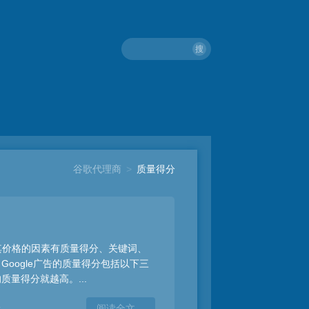
搜
谷歌代理商
>
质量得分
决定其价格的因素有质量得分、关键词、
oogle广告的质量得分包括以下三
量得分就越高。...
告
阅读全文…