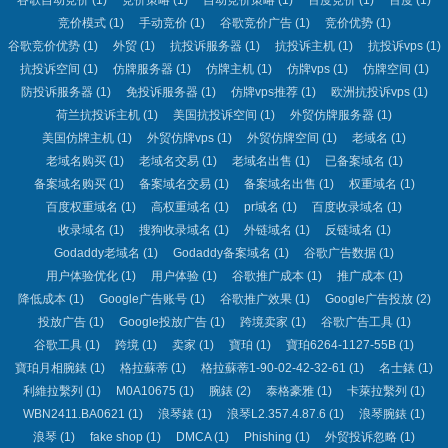
竞价模式
(1)
手动竞价
(1)
谷歌竞价广告
(1)
竞价优势
(1)
谷歌竞价优势
(1)
外贸
(1)
抗投诉服务器
(1)
抗投诉主机
(1)
抗投诉vps
(1)
抗投诉空间
(1)
仿牌服务器
(1)
仿牌主机
(1)
仿牌vps
(1)
仿牌空间
(1)
防投诉服务器
(1)
免投诉服务器
(1)
仿牌vps推荐
(1)
欧洲抗投诉vps
(1)
荷兰抗投诉主机
(1)
美国抗投诉空间
(1)
外贸仿牌服务器
(1)
美国仿牌主机
(1)
外贸仿牌vps
(1)
外贸仿牌空间
(1)
老域名
(1)
老域名购买
(1)
老域名交易
(1)
老域名出售
(1)
已备案域名
(1)
备案域名购买
(1)
备案域名交易
(1)
备案域名出售
(1)
权重域名
(1)
百度权重域名
(1)
高权重域名
(1)
pr域名
(1)
百度收录域名
(1)
收录域名
(1)
搜狗收录域名
(1)
外链域名
(1)
反链域名
(1)
Godaddy老域名
(1)
Godaddy备案域名
(1)
谷歌广告数据
(1)
用户体验优化
(1)
用户体验
(1)
谷歌推广成本
(1)
推广成本
(1)
降低成本
(1)
Google广告账号
(1)
谷歌推广效果
(1)
Google广告投放
(2)
投放广告
(1)
Google投放广告
(1)
跨境卖家
(1)
谷歌广告工具
(1)
谷歌工具
(1)
跨境
(1)
卖家
(1)
寶珀
(1)
寶珀6264-1127-55B
(1)
寶珀月相腕錶
(1)
格拉蘇蒂
(1)
格拉蘇蒂1-90-02-42-32-61
(1)
名士錶
(1)
利維拉繫列
(1)
M0A10675
(1)
腕錶
(2)
泰格豪雅
(1)
卡萊拉繫列
(1)
WBN2411.BA0621
(1)
浪琴錶
(1)
浪琴L2.357.4.87.6
(1)
浪琴腕錶
(1)
浪琴
(1)
fake shop
(1)
DMCA
(1)
Phishing
(1)
外贸投诉忽略
(1)