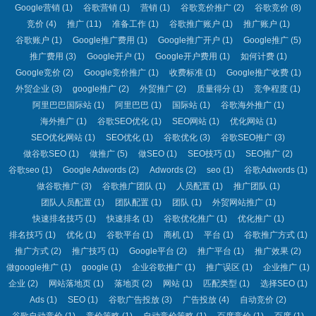
Google营销
(1)
谷歌营销
(1)
营销
(1)
谷歌竞价推广
(2)
谷歌竞价
(8)
竞价
(4)
推广
(11)
准备工作
(1)
谷歌推广账户
(1)
推广账户
(1)
谷歌账户
(1)
Google推广费用
(1)
Google推广开户
(1)
Google推广
(5)
推广费用
(3)
Google开户
(1)
Google开户费用
(1)
如何计费
(1)
Google竞价
(2)
Google竞价推广
(1)
收费标准
(1)
Google推广收费
(1)
外贸企业
(3)
google推广
(2)
外贸推广
(2)
质量得分
(1)
竞争程度
(1)
阿里巴巴国际站
(1)
阿里巴巴
(1)
国际站
(1)
谷歌海外推广
(1)
海外推广
(1)
谷歌SEO优化
(1)
SEO网站
(1)
优化网站
(1)
SEO优化网站
(1)
SEO优化
(1)
谷歌优化
(3)
谷歌SEO推广
(3)
做谷歌SEO
(1)
做推广
(5)
做SEO
(1)
SEO技巧
(1)
SEO推广
(2)
谷歌seo
(1)
Google Adwords
(2)
Adwords
(2)
seo
(1)
谷歌Adwords
(1)
做谷歌推广
(3)
谷歌推广团队
(1)
人员配置
(1)
推广团队
(1)
团队人员配置
(1)
团队配置
(1)
团队
(1)
外贸网站推广
(1)
快速排名技巧
(1)
快速排名
(1)
谷歌优化推广
(1)
优化推广
(1)
排名技巧
(1)
优化
(1)
谷歌平台
(1)
商机
(1)
平台
(1)
谷歌推广方式
(1)
推广方式
(2)
推广技巧
(1)
Google平台
(2)
推广平台
(1)
推广效果
(2)
做google推广
(1)
google
(1)
企业谷歌推广
(1)
推广误区
(1)
企业推广
(1)
企业
(2)
网站落地页
(1)
落地页
(2)
网站
(1)
匹配类型
(1)
选择SEO
(1)
Ads
(1)
SEO
(1)
谷歌广告投放
(3)
广告投放
(4)
自动竞价
(2)
谷歌自动竞价
(1)
竞价策略
(1)
自动竞价策略
(1)
百度竞价
(1)
百度
(1)