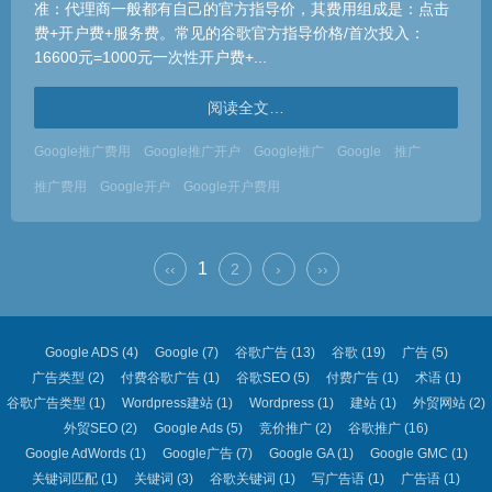
准：代理商一般都有自己的官方指导价，其费用组成是：点击
费+开户费+服务费。常见的谷歌官方指导价格/首次投入：
16600元=1000元一次性开户费+...
阅读全文…
Google推广费用
Google推广开户
Google推广
Google
推广
推广费用
Google开户
Google开户费用
1
‹‹
2
›
››
Google ADS
(4)
Google
(7)
谷歌广告
(13)
谷歌
(19)
广告
(5)
广告类型
(2)
付费谷歌广告
(1)
谷歌SEO
(5)
付费广告
(1)
术语
(1)
谷歌广告类型
(1)
Wordpress建站
(1)
Wordpress
(1)
建站
(1)
外贸网站
(2)
外贸SEO
(2)
Google Ads
(5)
竞价推广
(2)
谷歌推广
(16)
Google AdWords
(1)
Google广告
(7)
Google GA
(1)
Google GMC
(1)
关键词匹配
(1)
关键词
(3)
谷歌关键词
(1)
写广告语
(1)
广告语
(1)